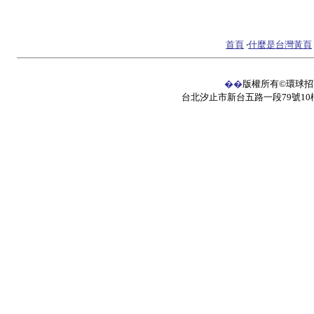
首頁
‧
什麼是台灣黃頁
��
版權所有©
環球
台北汐止市新台五路一段79號10